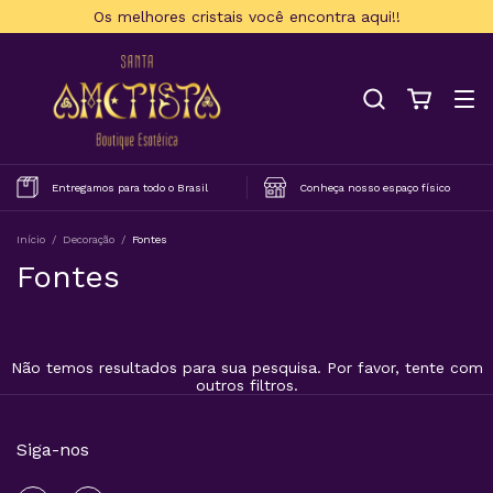
Os melhores cristais você encontra aqui!!
Entregamos para todo o Brasil
Conheça nosso espaço físico
Início
/
Decoração
/
Fontes
Fontes
Não temos resultados para sua pesquisa. Por favor, tente com
outros filtros.
Siga-nos