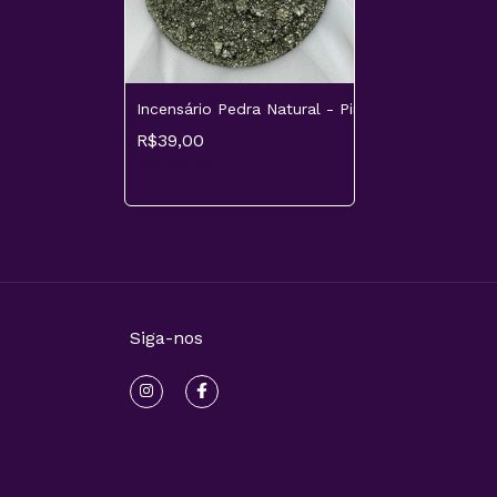
Incensário Pedra Natural - Pirita
R$39,00
R$37,05
com
Pix
Siga-nos