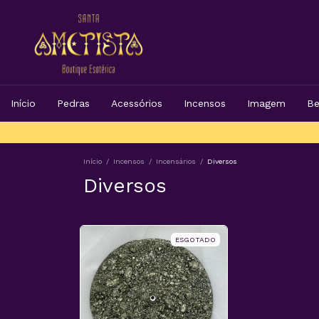
Início
Pedras
Acessórios
Incensos
Imagem
Be
Início
/
Incensos
/
Incensários
/
Diversos
Diversos
ESGOTADO