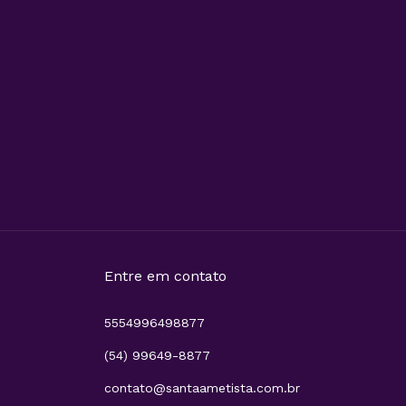
Entre em contato
5554996498877
(54) 99649-8877
contato@santaametista.com.br