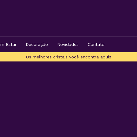
m Estar
Decoração
Novidades
Contato
Os melhores cristais você encontra aqui!!