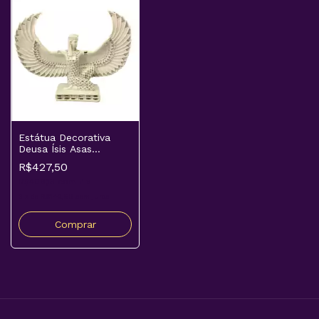
Estátua Decorativa
Deusa Ísis Asas
Abertas
R$427,50
R$406,13
com
Pix
3
x
de
R$142,50
sem juros