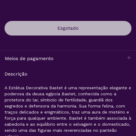
R$109,25
com
Pix
2
x
de
R$57,50
sem juros
Meios de pagamento
Descrição
A Estátua Decorativa Bastet é uma representação elegante e
poderosa da deusa egípcia Bastet, conhecida como a
protetora do lar, símbolo de fertilidade, guardiã dos
segredos e defensora da harmonia. Sua forma felina, com
traços delicados e enigmáticos, traz uma aura de mistério e
força para qualquer ambiente. Bastet é também associada à
sabedoria e ao equilíbrio entre o selvagem e o domesticado,
sendo uma das figuras mais reverenciadas no panteão